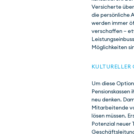
Versicherte über
die persönliche 
werden immer öft
verschaffen – et
Leistungs­einbus
Möglichkeiten s
KULTURELLER
Um diese Option
Pensionskassen i
neu denken. Dami
Mitarbeitende vo
lösen müssen. Er
Potenzial neuer 
Geschäftsleitung