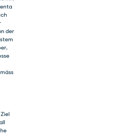
Xenta
uch
r
on der
ystem
er.
esse
­
emäss
Ziel
all
che