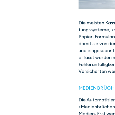
Die meisten Kass
tungs­systeme, 
Papier. Formular
damit sie von d
und eingescannt
erfasst werden m
Fehleranfälligk
Versicherten wer
MEDIENBRÜCH
Die Automatisier
«Medienbrüchen»
Medien. Erst wenn