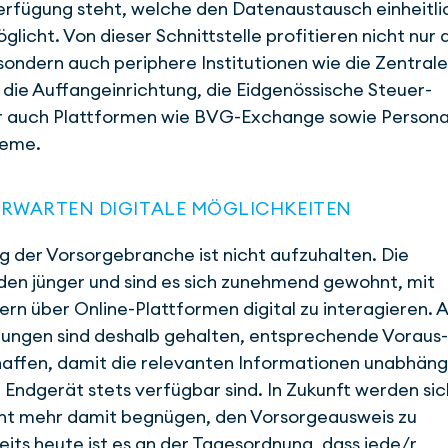
erfügung steht, welche den Datenaustausch einheitli
licht. Von dieser Schnittstelle profitieren nicht nur 
 sondern auch periphere Institutionen wie die Zentrale
die Auffang­einrichtung, die Eid­genössische Steuer­
r auch Plattformen wie BVG-Exchange sowie Persona
teme.
ERWARTEN DIGITALE MÖGLICHKEITEN
ng der Vorsorgebranche ist nicht aufzuhalten. Die
en jünger und sind es sich zunehmend gewohnt, mit
tern über Online-Plattformen digital zu interagieren. 
tungen sind deshalb gehalten, entsprechende Voraus­
affen, damit die relevanten Informationen unabhäng
 Endgerät stets verfügbar sind. In Zukunft werden sic
cht mehr damit begnügen, den Vorsorgeausweis zu
eits heute ist es an der Tagesordnung, dass jede/r