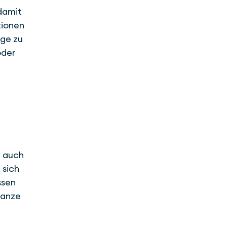
 damit
tionen
rge zu
oder
t auch
 sich
ssen
ganze