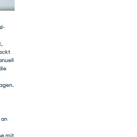
l­
,
ackt
nuell
die
r
ragen.
 an
se mit