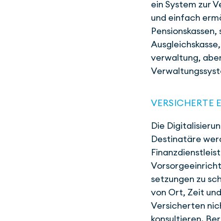
ein System zur V
und einfach ermög
Pensions­kassen,
Ausgleichskasse, 
verwaltung, abe
Verwaltungs­sys
VERSICHERTE 
Die Digitalisieru
Destinatäre werd
Finanz­dienstleis
Vorsorge­einrich
setzungen zu sch
von Ort, Zeit und
Versicherten ni
konsultieren. Ber