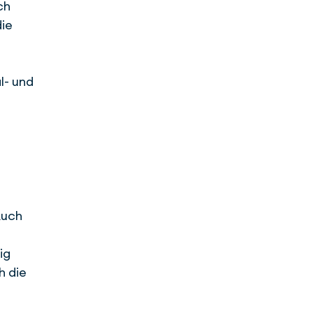
ch
die
l- und
Auch
ig
h die