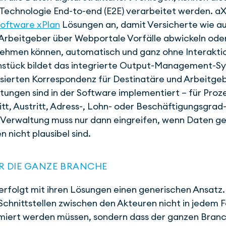
Technologie End-to-end (E2E) verarbeitet werden. a
oftware xPlan
Lösungen an, damit Versicherte wie a
rbeit­geber über Webportale Vorfälle abwickeln ode
ehmen können, automatisch und ganz ohne Interakti
nstück bildet das integrierte Output-Management-S
isierten Korrespondenz für Destinatäre und Arbeitgeb
tungen sind in der Software implementiert – für Proz
ritt, Austritt, Adress-, Lohn- oder Beschäftigungs­grad
 Verwaltung muss nur dann eingreifen, wenn Daten g
 nicht plausibel sind.
ÜR DIE GANZE BRANCHE
rfolgt mit ihren Lösungen einen generischen Ansatz. 
s Schnittstellen zwischen den Akteuren nicht in jedem F
miert werden müssen, sondern dass der ganzen Bran