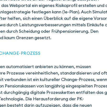
 das Webportal ein eigenes Risikoprofil erstellen und
Anlagestrategie festlegen kann (1e-Plan). Auch Simula
er helfen, sich einen Überblick auf die eigene Vorso
wa durch Leistungs­verbesserungen mittels Einkäufe 
sen durch Scheidung oder Früh­pensionierung. Den
ind kaum Grenzen gesetzt.
 CHANGE-PROZESS
en automatisiert anbieten zu können, müssen
hre Prozesse vereinheitlichen, standardisieren und of
t verbunden ist ein kultureller Change-Prozess, wenn
n Pensionskassen von langjährig eingespielten Proze
st durchgängig digitale Prozessketten entfalten das 
Technologie. Die Heraus­forderung der PK-
en besteht darin aufzuzeigen, dass die neuen