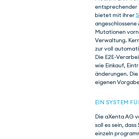
ent­sprechender 
bietet mit ihrer
S
angeschlossene A
Mutationen vorn
Verwaltung. Ker
zur voll automat
Die E2E-Verarbei
wie Einkauf, Eint
änderungen. Die
eigenen Vorgaben
EIN SYSTEM F
Die aXenta AG ve
soll es sein, das
einzeln program